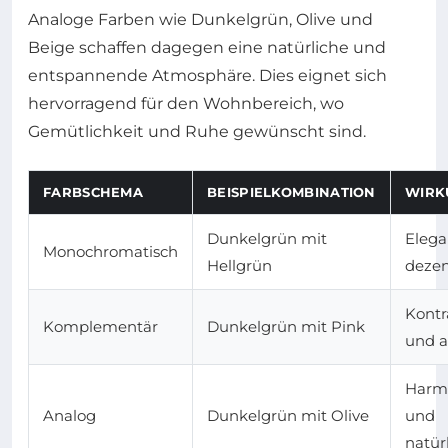
Analoge Farben wie Dunkelgrün, Olive und
Beige schaffen dagegen eine natürliche und
entspannende Atmosphäre. Dies eignet sich
hervorragend für den Wohnbereich, wo
Gemütlichkeit und Ruhe gewünscht sind.
FARBSCHEMA
BEISPIELKOMBINATION
WIRK
Dunkelgrün mit
Elega
Monochromatisch
Hellgrün
deze
Kontr
Komplementär
Dunkelgrün mit Pink
und a
Harm
Analog
Dunkelgrün mit Olive
und
natür