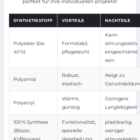
SYNTHETIKSTOFF
VORTEILE
NACHTEILE
Kann
Polyester (bis
Formstabil,
atmungsaktiv
40 %)
pflegeleicht
eingeschränkt
sein
Robust,
Neigt zu
Polyamid
elastisch
Geruchsbildun
Wärmt,
Geringere
Polyacryl
günstig
Langlebigkeit
100 % Synthese
Funktionalität,
plastikartig,
(Blazer,
spezielle
weniger
Kofferware)
Verarbeitung
atmungsaktiv