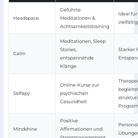
Geführte
Ideal fü
Headspace
Meditationen &
vielfält
Achtsamkeitstraining
Meditationen, Sleep
Stories,
Starker 
Calm
entspannende
Entspan
Klänge
Therape
Online-Kurse zur
begleitet
Selfapy
psychischen
struktur
Gesundheit
Progra
Positive
Personal
Mindshine
Affirmationen und
Übungen 
Stressmanagement