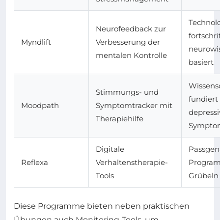
Technol
Neurofeedback zur
fortschrit
Myndlift
Verbesserung der
neurowis
mentalen Kontrolle
basiert
Wissensc
Stimmungs- und
fundiert 
Moodpath
Symptomtracker mit
depressi
Therapiehilfe
Sympto
Digitale
Passgen
Reflexa
Verhaltenstherapie-
Program
Tools
Grübeln
Diese Programme bieten neben praktischen
Übungen auch Monitoring-Tools, um