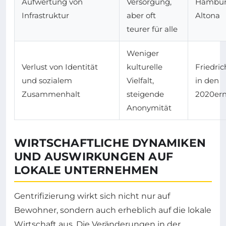
Aufwertung von
Versorgung,
Hambur
Infrastruktur
aber oft
Altona
teurer für alle
Weniger
Verlust von Identität
kulturelle
Friedri
und sozialem
Vielfalt,
in den
Zusammenhalt
steigende
2020er
Anonymität
WIRTSCHAFTLICHE DYNAMIKEN
UND AUSWIRKUNGEN AUF
LOKALE UNTERNEHMEN
Gentrifizierung wirkt sich nicht nur auf
Bewohner, sondern auch erheblich auf die lokale
Wirtschaft aus. Die Veränderungen in der