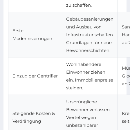
zu schaffen.
Gebäudesanierungen
und Ausbau von
San
Erste
Infrastruktur schaffen
Ham
Modernisierungen
Grundlagen für neue
ab 
Bewohnerschichten.
Wohlhabendere
Mü
Einwohner ziehen
Einzug der Gentrifier
Glo
ein, Immobilienpreise
ab 
steigen.
Ursprüngliche
Bewohner verlassen
Steigende Kosten &
Kre
Viertel wegen
Verdrängung
seit
unbezahlbarer