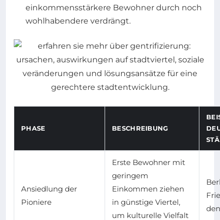
einkommensstärkere Bewohner durch noch
wohlhabendere verdrängt.
BEI
PHASE
BESCHREIBUNG
DE
ST
Erste Bewohner mit
geringem
Ber
Ansiedlung der
Einkommen ziehen
Fri
Pioniere
in günstige Viertel,
den
um kulturelle Vielfalt