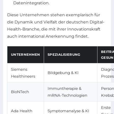
Datenintegration.
Diese Unternehmen stehen exemplarisch für
die Dynamik und Vielfalt der deutschen Digital-
Health-Branche, die mit ihrer Innovationskraft
auch international Anerkennung findet.
BEITR
UNTERNEHMEN
SPEZIALISIERUNG
GESUN
Siemens
Diagno
Bildgebung & KI
Healthineers
Prozes
Immuntherapie &
Person
BioNTech
mRNA-Technologien
Krebs
Erste
Ada Health
Symptomanalyse & KI