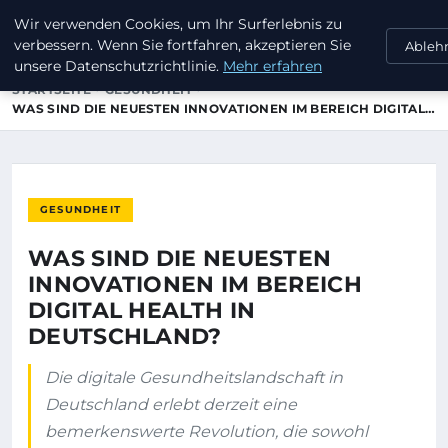
Wir verwenden Cookies, um Ihr Surferlebnis zu
DAVIDCHRISTIAN
verbessern. Wenn Sie fortfahren, akzeptieren Sie
Ableh
unsere Datenschutzrichtlinie.
Mehr erfahren
STARTSEITE
GESUNDHEIT
WAS SIND DIE NEUESTEN INNOVATIONEN IM BEREICH DIGITAL…
GESUNDHEIT
WAS SIND DIE NEUESTEN
INNOVATIONEN IM BEREICH
DIGITAL HEALTH IN
DEUTSCHLAND?
Die digitale Gesundheitslandschaft in
Deutschland erlebt derzeit eine
bemerkenswerte Revolution, die sowohl