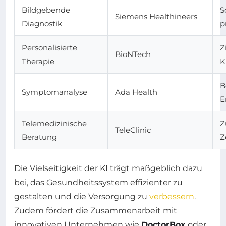
Bildgebende
S
Siemens Healthineers
Diagnostik
p
Personalisierte
Z
BioNTech
Therapie
K
B
Symptomanalyse
Ada Health
E
Telemedizinische
Z
TeleClinic
Beratung
Z
Die Vielseitigkeit der KI trägt maßgeblich dazu
bei, das Gesundheitssystem effizienter zu
gestalten und die Versorgung zu
verbessern
.
Zudem fördert die Zusammenarbeit mit
innovativen Unternehmen wie
DoctorBox
oder