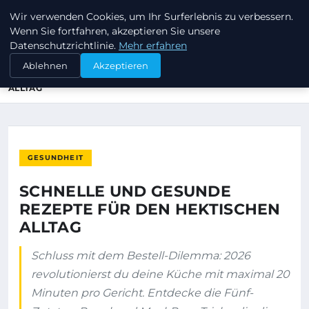
Wir verwenden Cookies, um Ihr Surferlebnis zu verbessern.
DAVIDCHRISTIAN
Wenn Sie fortfahren, akzeptieren Sie unsere
Datenschutzrichtlinie.
Mehr erfahren
STARTSEITE
GESUNDHEIT
Ablehnen
Akzeptieren
SCHNELLE UND GESUNDE REZEPTE FÜR DEN HEKTISCHEN
ALLTAG
GESUNDHEIT
SCHNELLE UND GESUNDE
REZEPTE FÜR DEN HEKTISCHEN
ALLTAG
Schluss mit dem Bestell-Dilemma: 2026
revolutionierst du deine Küche mit maximal 20
Minuten pro Gericht. Entdecke die Fünf-